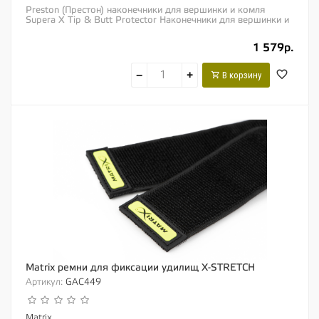
Preston (Престон) наконечники для вершинки и комля
Supera X Tip & Butt Protector Наконечники для вершинки и
комля «Tip and Butt...
1 579р.
−
+
В корзину
Matrix ремни для фиксации удилищ X-STRETCH
Артикул:
GAC449
Matrix