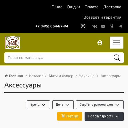
О нас
Скидки
Оплата
Доставка
Возврат и гарантия
+7 (495) 664-67-94
Главная
Каталог
Матч и Фидер
Удилища
Аксессуары
Аксессуары
Бренд
Цена
CarpTime рекомендует
♛
Premium
По популярности