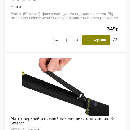
Matrix
Matrix (Матрикс) фиксирующие кольца для оснасток Rig
Hook Ups Обеспечение надежной защиты Вашей резине по
ходу рыбалки не только помогает Вам...
349р.
−
+
В корзину
Matrix верхний и нижний наконечники для удилищ X-
Stretch
Артикул:
GAC450