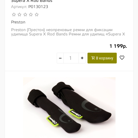
Supera X Rod Bands
Артикул:
P0130123
Preston
Preston (Престон) неопреновые ремни для фиксации
удилища Supera X Rod Bands Ремни для удилищ «Supera X
Rod Bands» идеально подходят...
1 199р.
−
+
В корзину