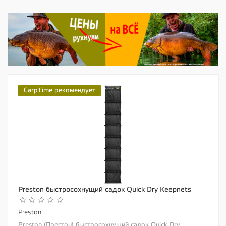
CarpTime рекомендует
Preston быстросохнущий садок Quick Dry Keepnets
Preston
Preston (Престон) быстросохнущий садок Quick Dry