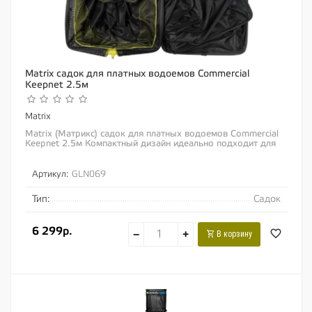
Matrix садок для платных водоемов Commercial
Keepnet 2.5м
Matrix
Matrix (Матрикс) садок для платных водоемов Commercial
Keepnet 2.5м Компактный дизайн идеально подходит для
использования нескольких садков, что...
Артикул:
GLN069
Тип:
Садок
6 299р.
−
+
В корзину