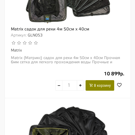
Matrix садок для реки 4м 50см х 40см
Артикул:
GLN053
Matrix
Matrix (Матрикс) садок для реки 4м 50см х 40см Прочная
6мм сетка для легкого прохождения воды Прочные и
надежные поликарбонатные кольца Полная...
10 899р.
−
+
В корзину