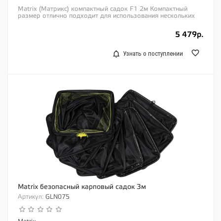
Matrix (Матрикс) компактный садок F1 2м Компактный
размер отлично подходит для использования нескольких
раздельных садков по ходу ловли Прочная...
5 479р.
Узнать о поступлении
Matrix безопасный карповый садок 3м
Артикул:
GLN075