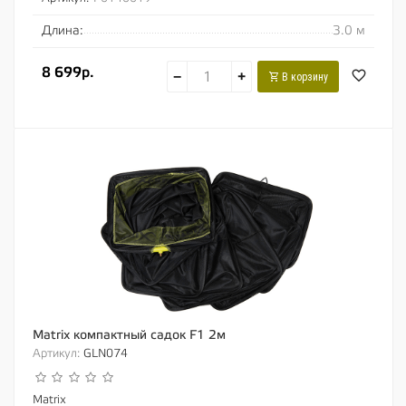
Длина:
3.0 м
8 699р.
−
+
В корзину
Matrix компактный садок F1 2м
Артикул:
GLN074
Matrix