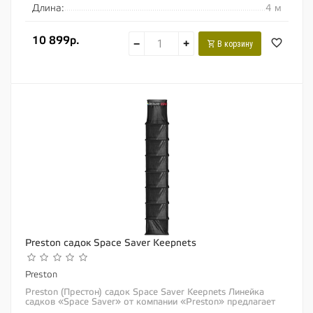
Длина:
4 м
10 899р.
−
+
В корзину
Preston садок Space Saver Keepnets
Preston
Preston (Престон) садок Space Saver Keepnets Линейка
садков «Space Saver» от компании «Preston» предлагает
идеальное...