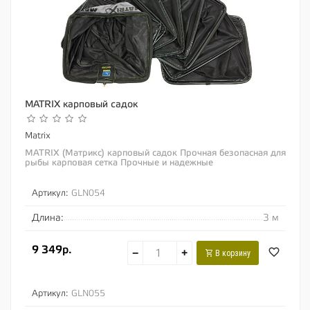
MATRIX карповый садок
Matrix
MATRIX (Матрикс) карповый садок Прочная безопасная для
рыбы карповая сетка Прочные и надежные
поликарбонатные кольца Полная защита против...
Артикул:
GLN054
Длина:
3 м
9 349р.
−
+
В корзину
Артикул:
GLN055