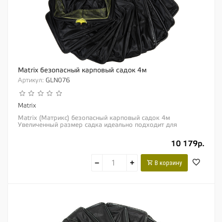
Matrix безопасный карповый садок 4м
Артикул:
GLN076
Matrix
Matrix (Матрикс) безопасный карповый садок 4м
Увеличенный размер садка идеально подходит для
безопасного хранения крупного карпа Прочная...
10 179р.
−
+
В корзину