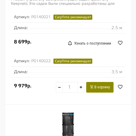
Keepnets Эти садки были специально разработаны для
ловли на более крупных и глубоких водоемах,...
Артикул:
P0140021
CarpTime рекомендует
Длина:
2.5 м
8 699р.
Узнать о поступлении
Артикул:
P0140022
CarpTime рекомендует
Длина:
3.5 м
9 979р.
−
+
В корзину