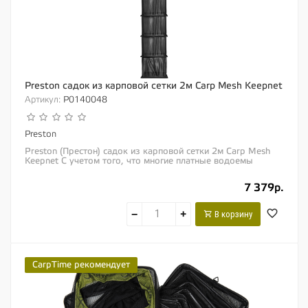
Preston садок из карповой сетки 2м Carp Mesh Keepnet
Артикул:
P0140048
Preston
Preston (Престон) садок из карповой сетки 2м Carp Mesh
Keepnet С учетом того, что многие платные водоемы
вводят строгие ограничения по садкам,...
7 379р.
−
+
В корзину
CarpTime рекомендует