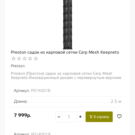
Preston садок из карповой сетки Carp Mesh Keepnets
Preston
Preston (Престон) садок из карповой сетки Carp Mesh
Keepnets Инновационный дизайн с перевернутым верхним
обручем позволяет Вам расположить...
Артикул:
P0140018
Длина:
2.5 м
7 999р.
−
+
В корзину
Артикул:
P0140019