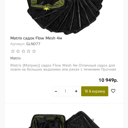
Matrix садок Flow Mesh 4м
Артикул:
GLN077
Matrix
Matrix (Матрикс) садок Flow Mesh 4м Отличный садок для
ловли на больших водоемах или реках с течением Прочная
сетка диаметром 6мм, хорошо...
10 949р.
−
+
В корзину