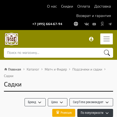
О нас
Скидки
Оплата
Доставка
Возврат и гарантия
+7 (495) 664-67-94
Главная
Каталог
Матч и Фидер
Подсачеки и садки
Садки
Садки
Бренд
Цена
CarpTime рекомендует
♛
Premium
По популярности