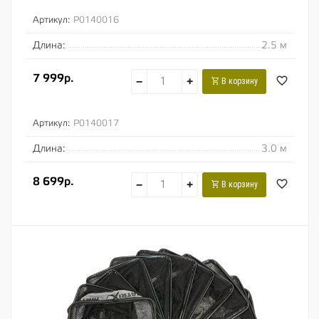
Артикул:
P0140016
Длина:
2.5 м
7 999р.
−
+
В корзину
Артикул:
P0140017
Длина:
3.0 м
8 699р.
−
+
В корзину