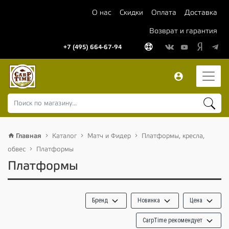
О нас
Скидки
Оплата
Доставка
Возврат и гарантия
+7 (495) 664-67-94
Главная
Каталог
Матч и Фидер
Платформы, кресла,
обвес
Платформы
Платформы
Бренд
Новинка
Цена
CarpTime рекомендует