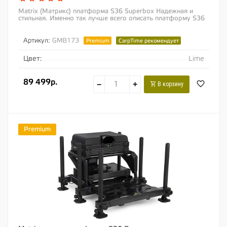
Matrix (Матрикс) платформа S36 Superbox Надежная и
стильная. Именно так лучше всего описать платформу S36
Superbox. Если Вы ищите надежную...
Артикул:
GMB173
Premium
CarpTime рекомендует
Цвет:
Lime
89 499р.
−
+
В корзину
Premium