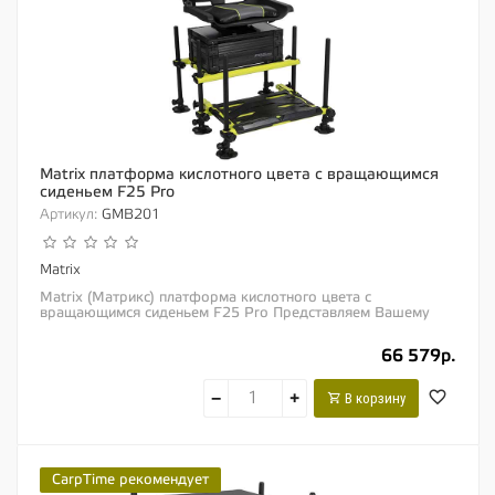
Matrix платформа кислотного цвета с вращающимся
сиденьем F25 Pro
Артикул:
GMB201
Matrix
Matrix (Матрикс) платформа кислотного цвета с
вращающимся сиденьем F25 Pro Представляем Вашему
вниманию компактную платформу с Н-образным...
66 579р.
−
+
В корзину
CarpTime рекомендует