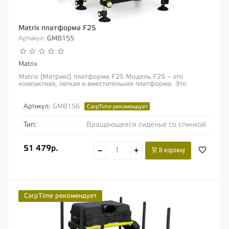
Matrix платформа F25
Артикул:
GMB155
Matrix
Matrix (Матрикс) платформа F25 Модель F25 – это
компактная, легкая и вместительная платформа. Это
идеальная платформа для рыболова,...
Артикул:
GMB156
CarpTime рекомендует
Тип:
Вращающееся сиденье со спинкой
51 479р.
−
+
В корзину
CarpTime рекомендует