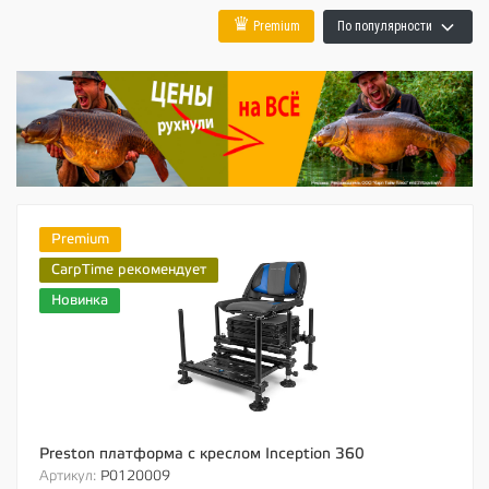
♛
Premium
По популярности
Premium
CarpTime рекомендует
Новинка
Preston платформа с креслом Inception 360
Артикул:
P0120009