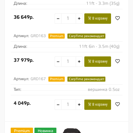
Длина:
11ft - 3.3m (35g)
36 649р.
−
+
В корзину
Артикул:
GRD163
Premium
CarpTime рекомендует
Длина:
11ft 6in - 3.5m (40g)
37 979р.
−
+
В корзину
Артикул:
GRD167
Premium
CarpTime рекомендует
Тип:
вершинка 0.5oz
4 049р.
−
+
В корзину
Premium
Новинка