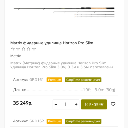
Matrix фидерные удилища Horizon Pro Slim
Matrix
Matrix (Матрикс) фидерные удилища Horizon Pro Slim
Удилища Horizon Pro Slim 3.0м, 3.3м и 3.5м Изготовлены
на базе мягкого, изящного бланка,...
Артикул:
GRD161
Premium
CarpTime рекомендует
Длина:
10ft - 3.0m (30g)
35 249р.
−
+
В корзину
Артикул:
GRD162
Premium
CarpTime рекомендует