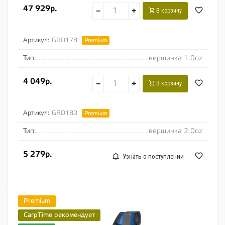
47 929р.
−
+
В корзину
Артикул:
GRD178
Premium
Тип:
вершинка 1.0oz
4 049р.
−
+
В корзину
Артикул:
GRD180
Premium
Тип:
вершинка 2.0oz
5 279р.
Узнать о поступлении
Premium
CarpTime рекомендует