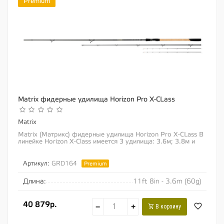
Premium
Matrix фидерные удилища Horizon Pro X-CLass
Matrix
Matrix (Матрикс) фидерные удилища Horizon Pro X-CLass В
линейке Horizon X-Class имеется 3 удилища: 3.6м; 3.8м и
4.0м Удилища изготовлены на...
Артикул:
GRD164
Premium
Длина:
11ft 8in - 3.6m (60g)
40 879р.
−
+
В корзину