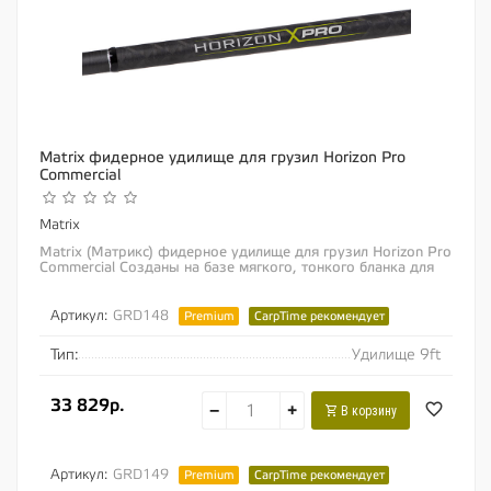
Matrix фидерное удилище для грузил Horizon Pro
Commercial
Matrix
Matrix (Матрикс) фидерное удилище для грузил Horizon Pro
Commercial Созданы на базе мягкого, тонкого бланка для
ловли на платных водоемах с...
Артикул:
GRD148
Premium
CarpTime рекомендует
Тип:
Удилище 9ft
33 829р.
−
+
В корзину
Артикул:
GRD149
Premium
CarpTime рекомендует