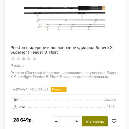
Preston фидерное и поплавочное удилища Supera X
Superlight Feeder & Float
Preston
Preston (Престон) фидерное и поплавочное удилища Supera
X Superlight Feeder & Float Вслед за ошеломительным
успехом линейки фидерных удилищ...
Артикул:
P0070063
Premium
Тип:
фидер
Длина:
10 ft
28 649р.
−
+
В корзину