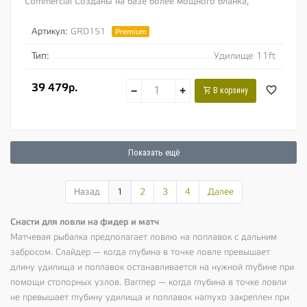
Commercial Созданы на базе более мощного бланка,
идеального для заброса методных кормушек...
Артикул:
GRD151
Premium
Тип:
Удилище 11ft
39 479р.
−
+
В корзину
Показать ещё
Назад
1
2
3
4
Далее
Снасти для ловли на фидер и матч
Матчевая рыбалка предполагает ловлю на поплавок с дальним
забросом. Слайдер — когда глубина в точке ловле превышает
длину удилища и поплавок останавливается на нужной глубине при
помощи стопорных узлов. Вагглер — когда глубина в точке ловли
не превышает глубину удилища и поплавок наглухо закреплен при