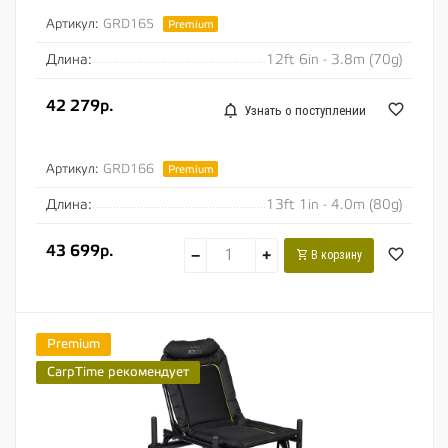
Артикул:
GRD165
Premium
Длина:
12ft 6in - 3.8m (70g)
42 279р.
Узнать о поступлении
Артикул:
GRD166
Premium
Длина:
13ft 1in - 4.0m (80g)
43 699р.
−
+
В корзину
Premium
CarpTime рекомендует