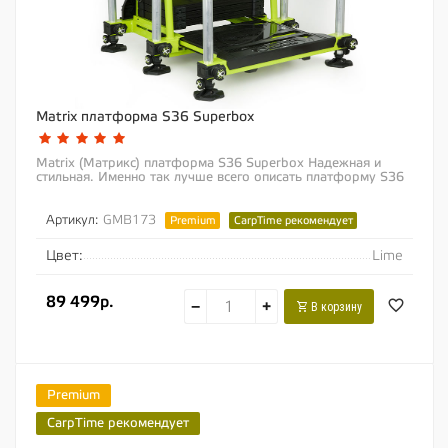
Matrix платформа S36 Superbox
Matrix (Матрикс) платформа S36 Superbox Надежная и
стильная. Именно так лучше всего описать платформу S36
Superbox. Если Вы ищите надежную...
Артикул:
GMB173
Premium
CarpTime рекомендует
Цвет:
Lime
89 499р.
−
+
В корзину
Premium
CarpTime рекомендует