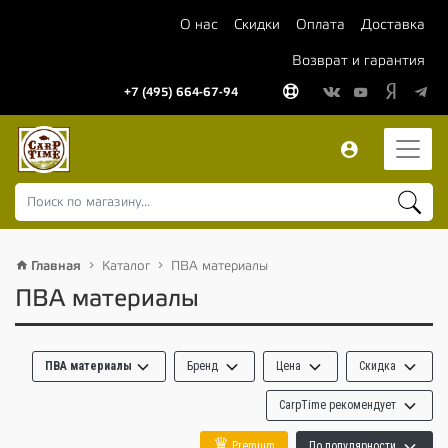
О нас
Скидки
Оплата
Доставка
Возврат и гарантия
+7 (495) 664-67-94
Главная
Каталог
ПВА материалы
ПВА материалы
ПВА материалы
Бренд
Цена
Скидка
CarpTime рекомендует
♛
Premium
По популярности