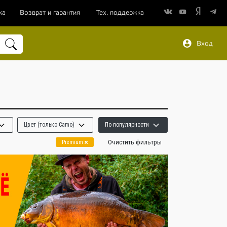
ка
Возврат и гарантия
Тех. поддержка
Вход
Цвет (только Camo)
По популярности
Очистить фильтры
Premium