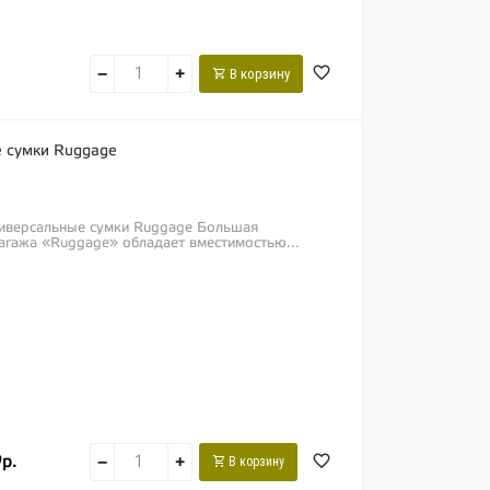
−
+
В корзину
е сумки Ruggage
ниверсальные сумки Ruggage Большая
багажа «Ruggage» обладает вместимостью...
р.
−
+
В корзину