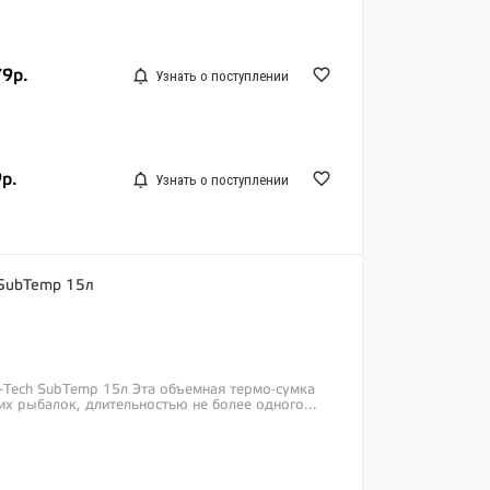
79р.
Узнать о поступлении
р.
Узнать о поступлении
 SubTemp 15л
C-Tech SubTemp 15л Эта объемная термо-сумка
х рыбалок, длительностью не более одного...