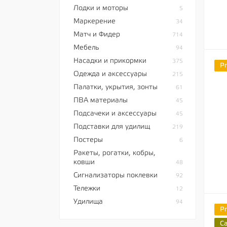
Лодки и моторы
5
Маркерение
34
Матч и Фидер
714
Мебель
94
Насадки и прикормки
375
P
Одежда и аксессуары
215
Палатки, укрытия, зонты
61
ПВА материалы
45
Подсачеки и аксессуары
45
Подставки для удилищ
219
Постеры
6
Ракеты, рогатки, кобры,
ковши
48
Сигнализаторы поклевки
92
Тележки
12
Удилища
94
P
C