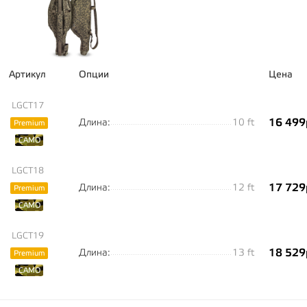
Артикул
Опции
Цена
LGCT17
16 499
Длина:
10 ft
Premium
CAMO
LGCT18
17 729
Длина:
12 ft
Premium
CAMO
LGCT19
18 529
Длина:
13 ft
Premium
CAMO