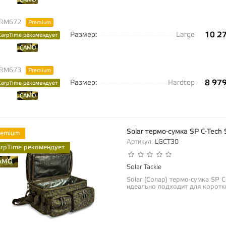
RM672
Premium
10 2
Размер:
Large
CarpTime рекомендует
CAMO
RM673
Premium
8 979
Размер:
Hardtop
CarpTime рекомендует
CAMO
Solar термо-сумка SP C-Tech
remium
Артикул:
LGCT30
arpTime рекомендует
AMO
Solar Tackle
Solar (Солар) термо-сумка SP 
идеально подходит для коротки