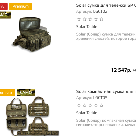
Solar сумка для тележки SP 
5%
Premium
Артикул:
LGCT02
AMO
Solar Tackle
Solar (Солар) сумка для тележ
хранения снастей, которое горд
12 547р.
1
Solar компактная сумка для 
remium
CAMO
Артикул:
LGCT05
Solar Tackle
Solar (Солар) компактная сумк
сигнализаторы поклевки, механ