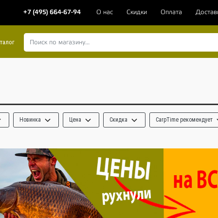
+7 (495) 664-67-94
О нас
Скидки
Оплата
Достав
талог
Новинка
Цена
Скидка
CarpTime рекомендует