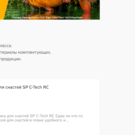
ласса.
атериалы комплектующих.
продукции.
ля снастей SP C-Tech RC
мка для снастей SP C-Tech RC Едва ли что-то
ой для снастей в плане удобного и...