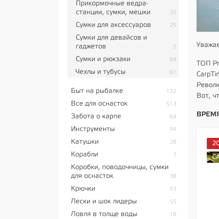
Прикормочные ведра-
станции, сумки, мешки
35
Сумки для аксессуаров
25
Сумки для девайсов и
Уважае
гаджетов
5
Сумки и рюкзаки
68
ТОП Pr
Чехлы и тубусы
61
CarpTi
Револю
Быт на рыбалке
132
Вот, ч
Все для оснасток
513
ВРЕМЯ
Забота о карпе
64
Инструменты
99
Катушки
28
2
Корабли
7
C
Коробки, поводочницы, сумки
для оснасток
38
Крючки
93
Лески и шок лидеры
55
Ловля в толще воды
18