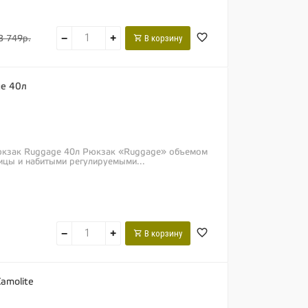
−
+
В корзину
3 749р.
ge 40л
юкзак Ruggage 40л Рюкзак «Ruggage» объемом
ицы и набитыми регулируемыми...
−
+
В корзину
amolite