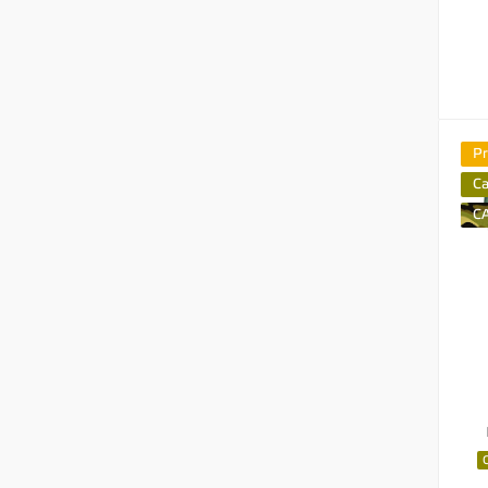
P
C
C