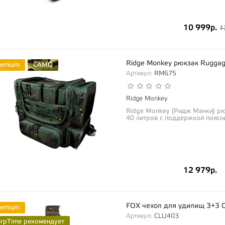
10 999р.
1
Ridge Monkey рюкзак Rugga
remium
CAMO
Артикул:
RM675
Ridge Monkey
Ridge Monkey (Ридж Манки) р
40 литров с поддержкой поясн
12 979р.
FOX чехол для удилищ 3+3 C
remium
Артикул:
CLU403
arpTime рекомендует