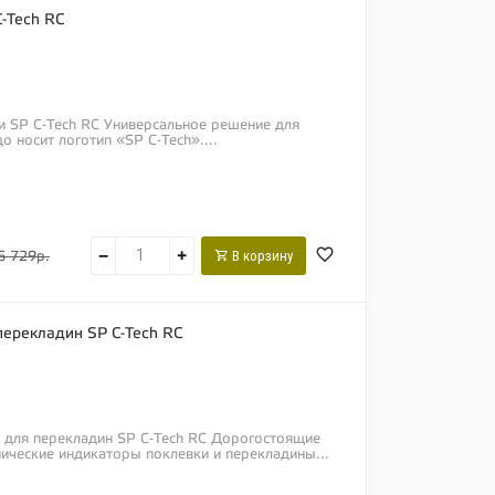
C-Tech RC
ки SP C-Tech RC Универсальное решение для
о носит логотип «SP C-Tech»....
−
+
В корзину
6 729р.
перекладин SP C-Tech RC
а для перекладин SP C-Tech RC Дорогостоящие
ические индикаторы поклевки и перекладины...