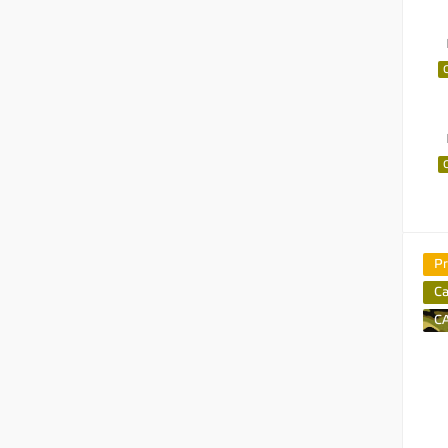
P
C
C