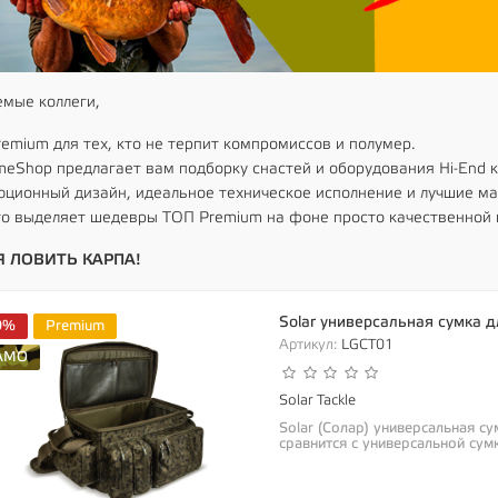
мые коллеги,
emium для тех, кто не терпит компромиссов и полумер.
meShop предлагает вам подборку снастей и оборудования Hi-End к
ционный дизайн, идеальное техническое исполнение и лучшие м
то выделяет шедевры ТОП Premium на фоне просто качественной 
 ЛОВИТЬ КАРПА!
Solar универсальная сумка д
0%
Premium
Артикул:
LGCT01
AMO
Solar Tackle
Solar (Солар) универсальная су
сравнится с универсальной сумк