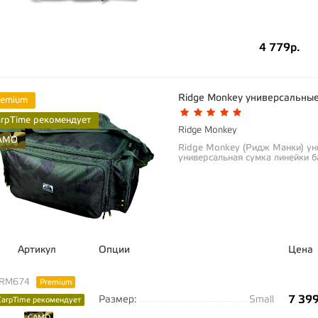
4 779р.
Ridge Monkey универсальны
remium
arpTime рекомендует
Ridge Monkey
AMO
Ridge Monkey (Ридж Манки) у
универсальная сумка линейки 
Артикул
Опции
Цена
RM674
Premium
7 399
Размер:
Small
CarpTime рекомендует
CAMO