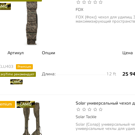
AMO
FOX
FOX (Фокс) чехол для удилищ 3
максимизирующий пространств
вмещает 50мм...
Артикул
Опции
Цена
CLU403
Premium
25 9
Длина:
12 ft
CarpTime рекомендует
CAMO
Solar универсальный чехол 
remium
CAMO
Solar Tackle
Solar (Солар) универсальный ч
универсальные чехлы для удил
перевозить и...