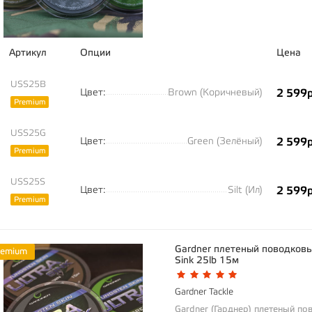
Артикул
Опции
Цена
USS25B
Цвет:
Brown (Коричневый)
2 599р
Premium
USS25G
Цвет:
Green (Зелёный)
2 599р
Premium
USS25S
Цвет:
Silt (Ил)
2 599р
Premium
Gardner плетеный поводковы
remium
Sink 25lb 15м
Gardner Tackle
Gardner (Гарднер) плетеный п