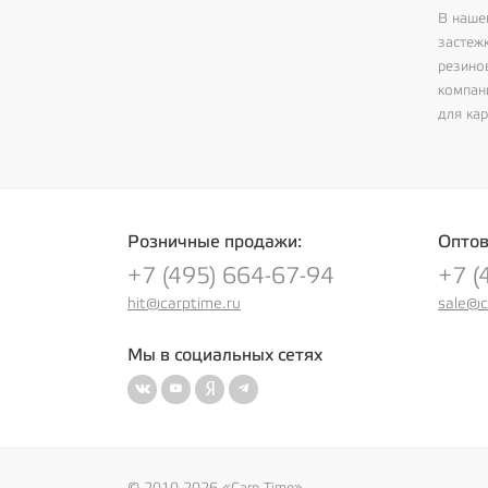
В наше
застежк
резинов
компани
для ка
Розничные продажи:
Оптов
+7 (495) 664-67-94
+7 (
hit@carptime.ru
sale@c
Мы в социальных сетях
© 2010-2026 «Carp Time»