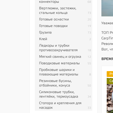
коннекторы
68
Вертлюжки, застежки,
стальные кольца
73
Готовые оснастки
20
Уважае
Готовые поводки
19
Грузила
ТОП Pr
73
CarpTi
Клей
2
Револю
Ледкоры и трубки
Вот, ч
противозакручивателя
18
Мягкий свинец и огрузка
12
ВРЕМЯ
Поводковые материалы
55
Пробковые шарики и
P
плавающие материалы
8
Резиновые бусины,
C
отбойники, конуса
50
Силиконовые трубки,
лентяйки, термоусадка
34
Стопора и крепления для
насадок
33