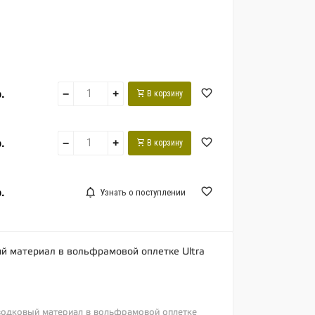
.
−
+
В корзину
.
−
+
В корзину
.
Узнать о поступлении
й материал в вольфрамовой оплетке Ultra
оводковый материал в вольфрамовой оплетке