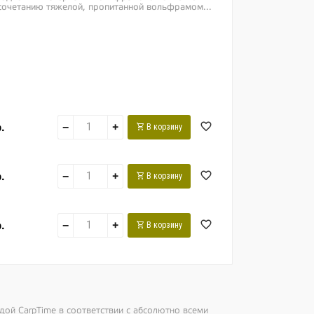
 сочетанию тяжелой, пропитанной вольфрамом...
.
−
+
В корзину
.
−
+
В корзину
.
−
+
В корзину
ндой
CarpTime
в соответствии с абсолютно всеми