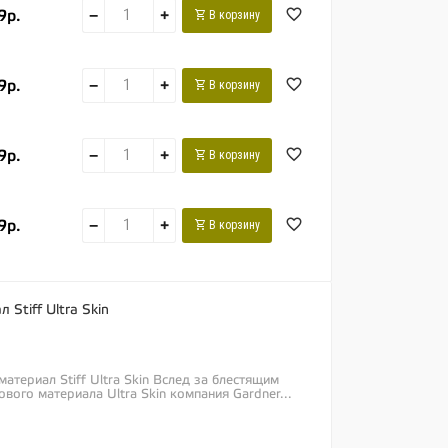
9р.
−
+
В корзину
9р.
−
+
В корзину
9р.
−
+
В корзину
9р.
−
+
В корзину
Stiff Ultra Skin
атериал Stiff Ultra Skin Вслед за блестящим
вого материала Ultra Skin компания Gardner...