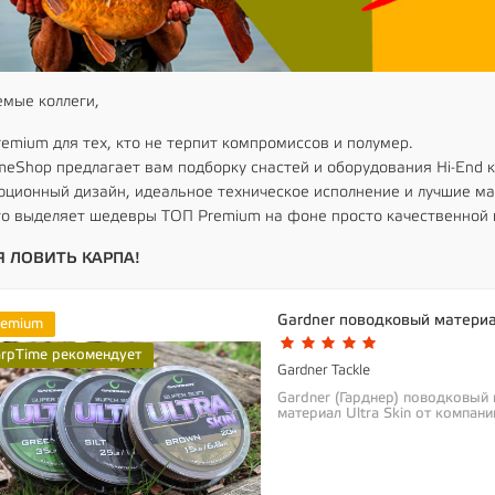
мые коллеги,
emium для тех, кто не терпит компромиссов и полумер.
meShop предлагает вам подборку снастей и оборудования Hi-End к
ционный дизайн, идеальное техническое исполнение и лучшие м
то выделяет шедевры ТОП Premium на фоне просто качественной 
 ЛОВИТЬ КАРПА!
Gardner поводковый материа
remium
arpTime рекомендует
Gardner Tackle
Gardner (Гарднер) поводковый
материал Ultra Skin от компани