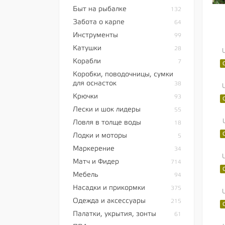
Быт на рыбалке
132
Забота о карпе
64
Инструменты
99
Катушки
28
Корабли
7
Коробки, поводочницы, сумки
для оснасток
38
Крючки
93
Лески и шок лидеры
55
Ловля в толще воды
18
Лодки и моторы
5
Маркерение
34
Матч и Фидер
714
Мебель
94
Насадки и прикормки
375
Одежда и аксессуары
215
Палатки, укрытия, зонты
61