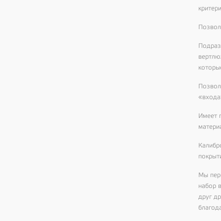
критер
Позвол
Подраз
вертлю
которые
Позвол
«входа
Имеет 
материа
Калибр
покрыт
Мы пер
набор 
друг д
благод