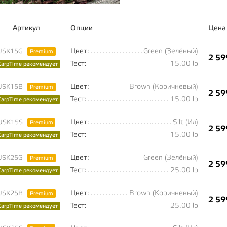
Артикул
Опции
Цена
Цвет:
Green (Зелёный)
USK15G
Premium
2 59
Тест:
15.00 lb
CarpTime рекомендует
Цвет:
Brown (Коричневый)
USK15B
Premium
2 59
Тест:
15.00 lb
CarpTime рекомендует
Цвет:
Silt (Ил)
USK15S
Premium
2 59
Тест:
15.00 lb
CarpTime рекомендует
Цвет:
Green (Зелёный)
USK25G
Premium
2 59
Тест:
25.00 lb
CarpTime рекомендует
Цвет:
Brown (Коричневый)
USK25B
Premium
2 59
Тест:
25.00 lb
CarpTime рекомендует