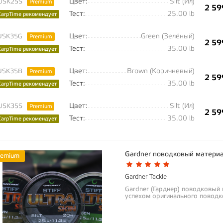
Цвет:
Silt (Ил)
USK25S
Premium
2 59
Тест:
25.00 lb
CarpTime рекомендует
Цвет:
Green (Зелёный)
USK35G
Premium
2 59
Тест:
35.00 lb
CarpTime рекомендует
Цвет:
Brown (Коричневый)
USK35B
Premium
2 59
Тест:
35.00 lb
CarpTime рекомендует
Цвет:
Silt (Ил)
USK35S
Premium
2 59
Тест:
35.00 lb
CarpTime рекомендует
Gardner поводковый материал 
remium
Gardner Tackle
Gardner (Гарднер) поводковый м
успехом оригинального поводко