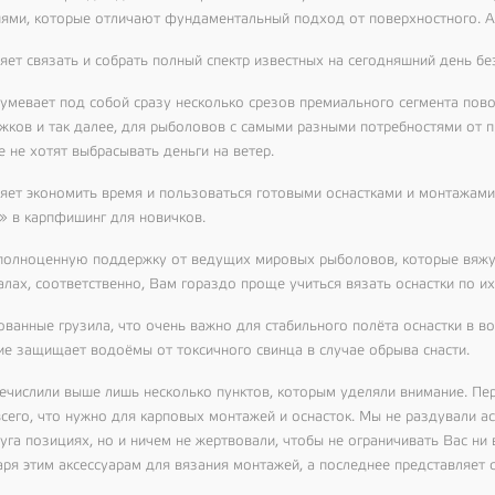
иями, которые отличают фундаментальный подход от поверхностного. А 
яет связать и собрать полный спектр известных на сегодняшний день б
умевает под собой сразу несколько срезов премиального сегмента пово
жков и так далее, для рыболовов с самыми разными потребностями от 
 не хотят выбрасывать деньги на ветер.
яет экономить время и пользоваться готовыми оснастками и монтажами,
» в карпфишинг для новичков.
полноценную поддержку от ведущих мировых рыболовов, которые вяжут
лах, соответственно, Вам гораздо проще учиться вязать оснастки по их
ованные грузила, что очень важно для стабильного полёта оснастки в в
ие защищает водоёмы от токсичного свинца в случае обрыва снасти.
ечислили выше лишь несколько пунктов, которым уделяли внимание. Пер
всего, что нужно для карповых монтажей и оснасток. Мы не раздували а
руга позициях, но и ничем не жертвовали, чтобы не ограничивать Вас н
аря этим аксессуарам для вязания монтажей, а последнее представляет 