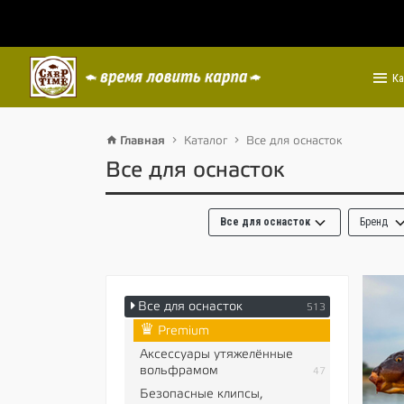
Ка
Главная
Каталог
Все для оснасток
Все для оснасток
Все для оснасток
Бренд
Все для оснасток
513
♛
Premium
Аксессуары утяжелённые
вольфрамом
47
Безопасные клипсы,