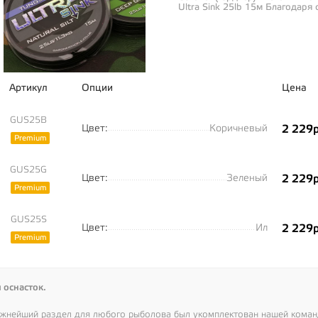
Ultra Sink 25lb 15м Благодаря
Артикул
Опции
Цена
GUS25B
Цвет:
Коричневый
2 229р
Premium
GUS25G
Цвет:
Зеленый
2 229р
Premium
GUS25S
Цвет:
Ил
2 229р
Premium
 оснасток.
ажнейший раздел для любого рыболова был укомплектован нашей кома