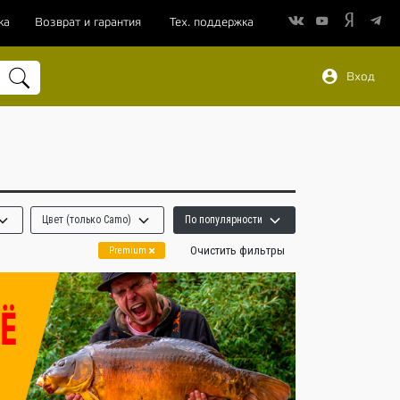
ка
Возврат и гарантия
Тех. поддержка
Вход
Цвет (только Camo)
По популярности
Очистить фильтры
Premium