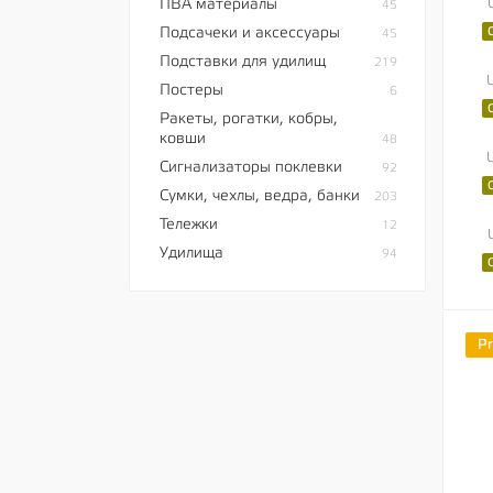
ПВА материалы
45
Подсачеки и аксессуары
45
Подставки для удилищ
219
Постеры
6
Ракеты, рогатки, кобры,
ковши
48
Сигнализаторы поклевки
92
Сумки, чехлы, ведра, банки
203
Тележки
12
Удилища
94
P