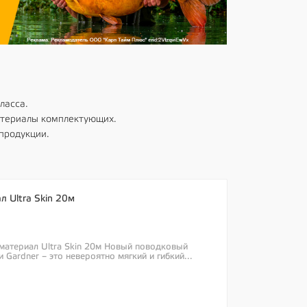
ласса.
атериалы комплектующих.
продукции.
л Ultra Skin 20м
 материал Ultra Skin 20м Новый поводковый
и Gardner – это невероятно мягкий и гибкий...