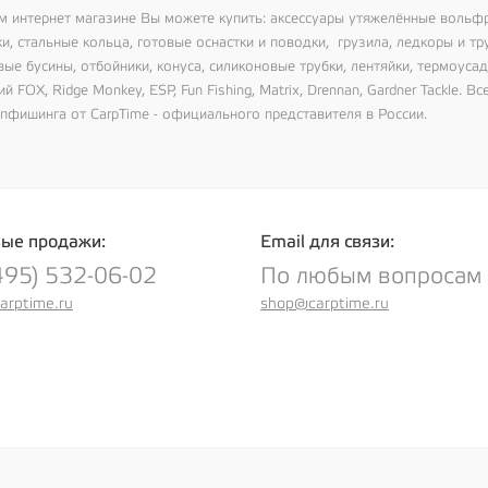
м интернет магазине Вы можете купить: аксессуары утяжелённые вольф
и, стальные кольца, готовые оснастки и поводки, грузила, ледкоры и тр
ые бусины, отбойники, конуса, силиконовые трубки, лентяйки, термоуса
й FOX, Ridge Monkey, ESP, Fun Fishing, Matrix, Drennan, Gardner Tackle.
рпфишинга от CarpTime - официального представителя в России.
ые продажи:
Email для связи:
495) 532-06-02
По любым вопросам
arptime.ru
shop@carptime.ru