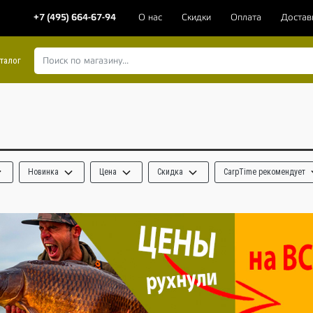
+7 (495) 664-67-94
О нас
Скидки
Оплата
Достав
талог
Новинка
Цена
Скидка
CarpTime рекомендует